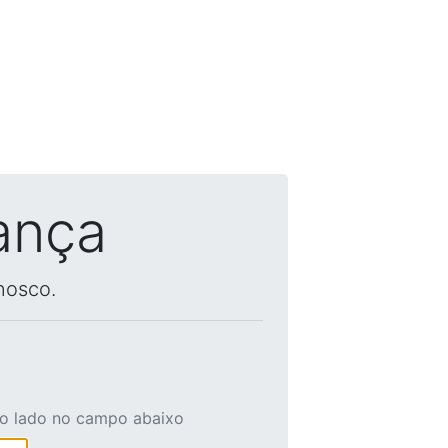
ança
nosco.
ao lado no campo abaixo