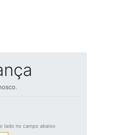
ança
nosco.
ao lado no campo abaixo